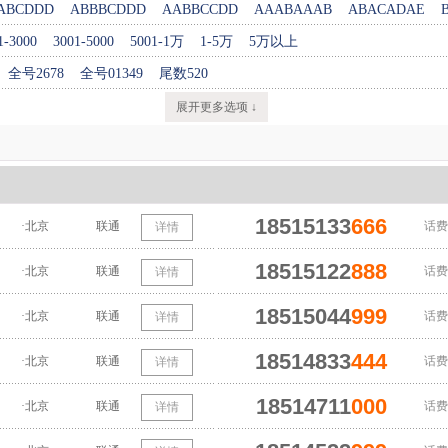
ABCDDD
ABBBCDDD
AABBCCDD
AAABAAAB
ABACADAE
1-3000
3001-5000
5001-1万
1-5万
5万以上
全号2678
全号01349
尾数520
展开更多选项 ↓
18515133
666
·北京
联通
话费
详情
18515122
888
·北京
联通
话费
详情
18515044
999
·北京
联通
话费
详情
18514833
444
·北京
联通
话费
详情
18514711
000
·北京
联通
话费
详情