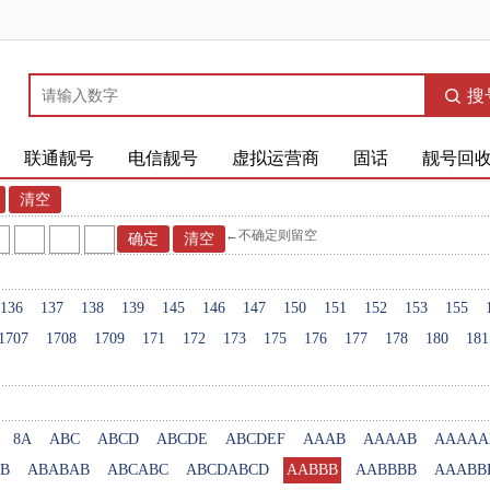
搜
联通靓号
电信靓号
虚拟运营商
固话
靓号回
←不确定则留空
136
137
138
139
145
146
147
150
151
152
153
155
1707
1708
1709
171
172
173
175
176
177
178
180
181
8A
ABC
ABCD
ABCDE
ABCDEF
AAAB
AAAAB
AAAAA
B
ABABAB
ABCABC
ABCDABCD
AABBB
AABBBB
AAABB