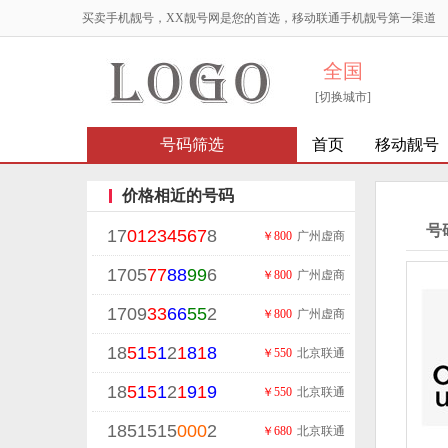
买卖手机靓号，XX靓号网是您的首选，移动联通手机靓号第一渠道
全国
[切换城市]
号码筛选
首页
移动靓号
价格相近的号码
号
17
01234567
8
￥800
广州虚商
1705
77
88
99
6
￥800
广州虚商
1709
33
66
55
2
￥800
广州虚商
18
5
1
5
1
2
1
8
1
8
￥550
北京联通
18
5
1
5
1
2
1
9
1
9
￥550
北京联通
1851515
000
2
￥680
北京联通