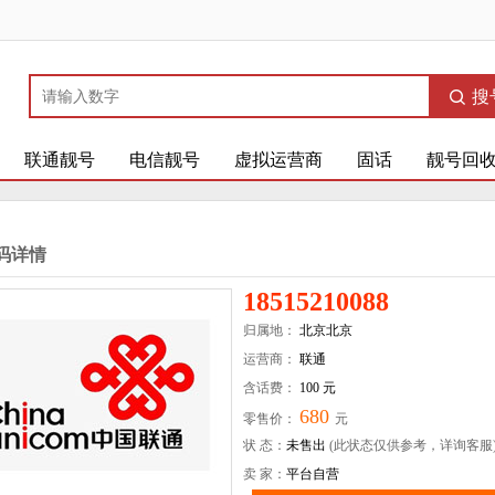
搜
联通靓号
电信靓号
虚拟运营商
固话
靓号回
码详情
18515210088
归属地：
北京北京
运营商：
联通
含话费：
100 元
680
零售价：
元
状 态：
未售出
(此状态仅供参考，详询客服
卖 家：
平台自营