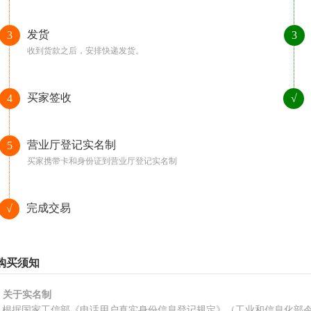
发货
3
3
收到货款之后，安排快递发货。
买家签收
4
√
营业厅登记实名制
5
买家携带卡和身份证到营业厅登记实名制
完成交易
√
购买须知
、关于实名制
根据国家工信部《电话用户真实身份信息登记规定》（工业和信息化部令