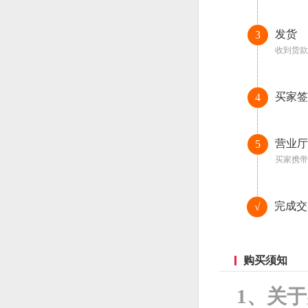
发货
3
收到货款
买家签
4
营业厅
5
买家携带
完成交
√
购买须知
1、关