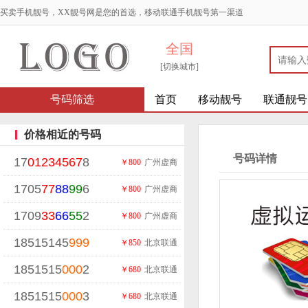
买卖手机靓号，XX靓号网是您的首选，移动联通手机靓号第一渠道
全国
[切换城市]
号码筛选
首页
移动靓号
联通靓号
价格相近的号码
号码详情
17
01234567
8
￥800
广州虚商
1705
77
88
99
6
￥800
广州虚商
1709
33
66
55
2
￥800
广州虚商
18515145
999
￥850
北京联通
1851515
000
2
￥680
北京联通
1851515
000
3
￥680
北京联通