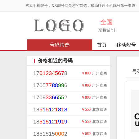
买卖手机靓号，XX靓号网是您的首选，移动联通手机靓号第一渠道
全国
[切换城市]
号码筛选
首页
移动靓号
价格相近的号码
号
17
01234567
8
￥800
广州虚商
1705
77
88
99
6
￥800
广州虚商
1709
33
66
55
2
￥800
广州虚商
18
5
1
5
1
2
1
8
1
8
￥550
北京联通
18
5
1
5
1
2
1
9
1
9
￥550
北京联通
1851515
000
2
￥680
北京联通