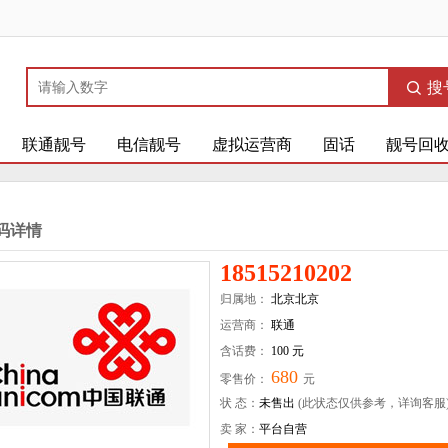
搜
联通靓号
电信靓号
虚拟运营商
固话
靓号回
码详情
18515210202
归属地：
北京北京
运营商：
联通
含话费：
100 元
680
零售价：
元
状 态：
未售出
(此状态仅供参考，详询客服
卖 家：
平台自营