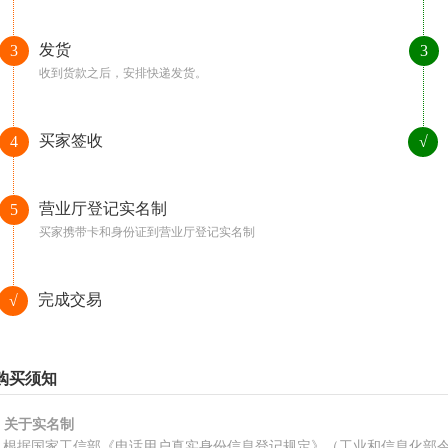
发货
3
3
收到货款之后，安排快递发货。
买家签收
4
√
营业厅登记实名制
5
买家携带卡和身份证到营业厅登记实名制
完成交易
√
购买须知
、关于实名制
根据国家工信部《电话用户真实身份信息登记规定》（工业和信息化部令